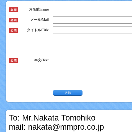
お名前/name
メール/Mail
タイトル/Title
本文/Text
To: Mr.Nakata Tomohiko
mail: nakata@mmpro.co.jp