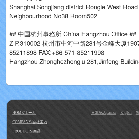
Shanghai
,
Songjiang district
,
Rongle West Road
Neighbourhood No38 Room502
##
中国杭州事務所
China Hangzhou Office ##
ZIP.310002
杭州市中河中路
281
号金峰大厦
190
85211898 FAX:+86-571-85211998
Hangzhou Zhonghezhonglu 281
Jinfeng Build
,
HOME/ホーム
日本語/Japanese
English
简
COMPANY/会社案内
PRODUCTS/商品