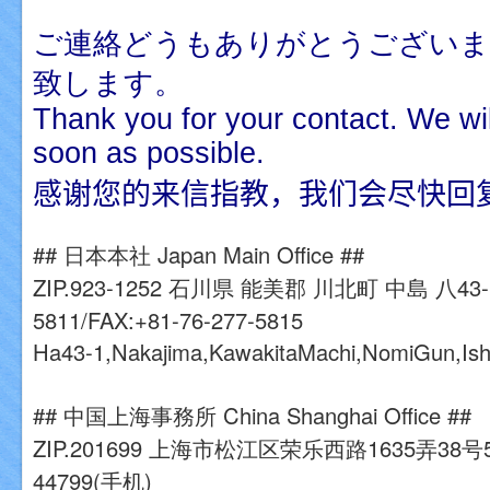
ご連絡どうもありがとうございま
致します。
Thank you for your contact. We wil
soon as possible.
感谢您的来信指教，我们会尽快回
##
日本本社
Japan Main Office ##
ZIP.923-1252
石川県
能美郡
川北町
中島
八
43-
5811/FAX:+81-76-277-5815
Ha43-1
,
Nakajima
,
KawakitaMachi
,
NomiGun
,
Is
##
中国上海事務所
China Shanghai Office ##
ZIP.201699
上海市松江区荣乐西路
1635
弄
38
号
44799
(手机)