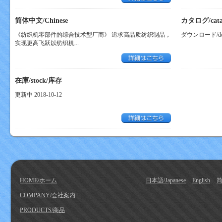
简体中文/Chinese
カタログ/cat
《纺织机零部件的综合技术型厂商》 追求高品质纺织制品，
ダウンロード/dow
实现更高飞跃以纺织机...
在庫/stock/库存
更新中 2018-10-12
HOME/ホーム
日本語/Japanese
English
简
COMPANY/会社案内
PRODUCTS/商品