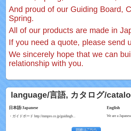
And proud of our Guiding Board,
Spring.
All of our products are made in Ja
If you need a quote, please send u
We sincerely hope that we can bui
relationship with you.
mpetition
AGM HETE
language/言語, カタログ/cata
日本語/Japanese
English
We are a Japanese
・ガイドボード http://mmpro.co.jp/guidingb...