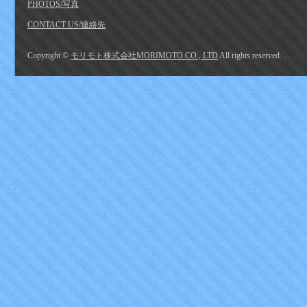
PHOTOS/写真
CONTACT US/連絡先
Copyright ©
モリモト株式会社MORIMOTO CO., LTD
All rights reserved.